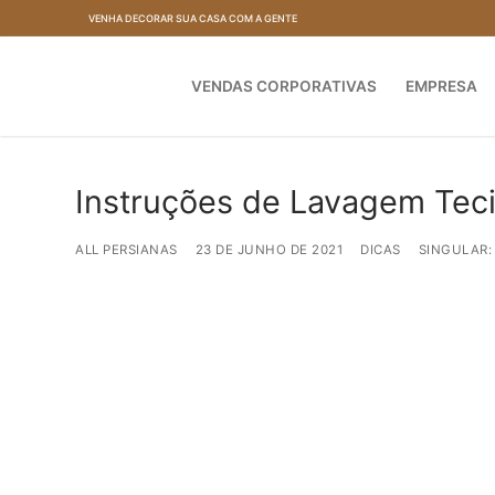
Pular
VENHA DECORAR SUA CASA COM A GENTE
para
o
VENDAS CORPORATIVAS
EMPRESA
conteúdo
Instruções de Lavagem Tec
ALL PERSIANAS
23 DE JUNHO DE 2021
DICAS
SINGULAR: