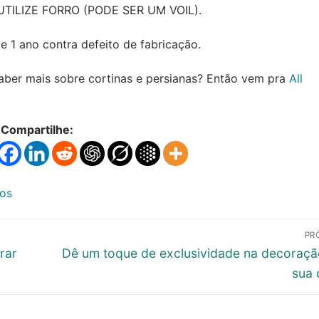
TILIZE FORRO (PODE SER UM VOIL).
 1 ano contra defeito de fabricação.
saber mais sobre cortinas e persianas? Então vem pra
All
Compartilhe:
dos
PR
Próximo
rar
Dê um toque de exclusividade na decoraçã
post:
sua 