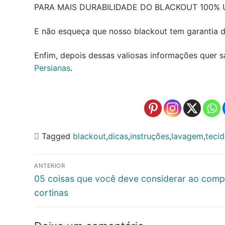
PARA MAIS DURABILIDADE DO BLACKOUT 100% U
E não esqueça que nosso blackout tem garantia de
Enfim, depois dessas valiosas informações quer 
Persianas
.
Tagged
blackout
,
dicas
,
instruções
,
lavagem
,
teci
Navegação
ANTERIOR
de
Post
05 coisas que você deve considerar ao comp
anterior:
cortinas
Post