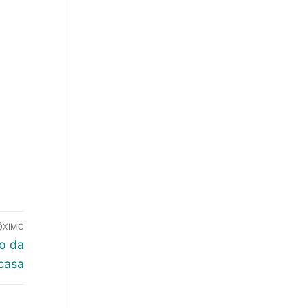
ÓXIMO
o da
casa