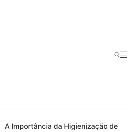
Pular
para
o
conteúdo
Pesquisar por:
A Importância da Higienização de