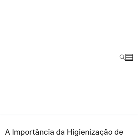
Pular
para
o
conteúdo
Pesquisar por:
A Importância da Higienização de