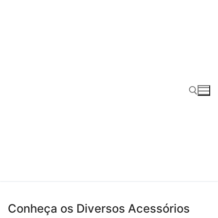
Pular
para
o
conteúdo
Pesquisar por:
Conheça os Diversos Acessórios