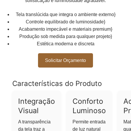
sofisticação e luminosidade agradável.
Tela translúcida que integra o ambiente externo}
Controle equilibrado de luminosidade}
Acabamento impecável e materiais premium}
Produção sob medida para qualquer projeto}
Estética moderna e discreta
Solicitar Orçamento
Características do Produto
Integração
Conforto
A
Visual
Luminoso
P
A transparência
Permite entrada
Mat
da tela traz a
de luz natural
qua