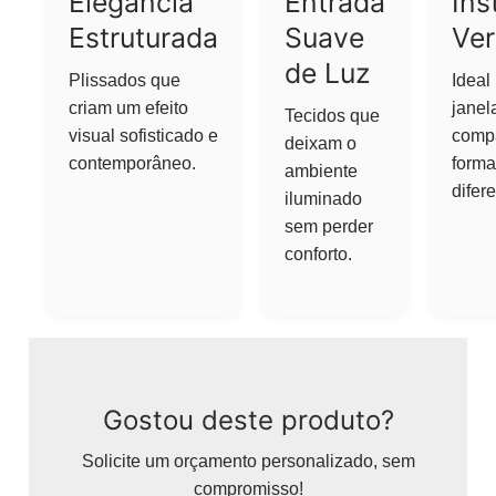
Elegância
Entrada
Ins
Estruturada
Suave
Ver
de Luz
Plissados que
Ideal
criam um efeito
janel
Tecidos que
visual sofisticado e
comp
deixam o
contemporâneo.
forma
ambiente
difer
iluminado
sem perder
conforto.
Gostou deste produto?
Solicite um orçamento personalizado, sem
compromisso!