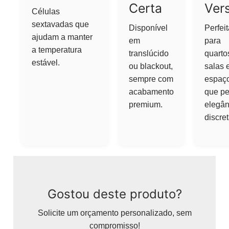
Certa
Vers
Células
sextavadas que
Disponível
Perfeit
ajudam a manter
em
para
a temperatura
translúcido
quarto
estável.
ou blackout,
salas 
sempre com
espaç
acabamento
que p
premium.
elegân
discret
Gostou deste produto?
Solicite um orçamento personalizado, sem
compromisso!