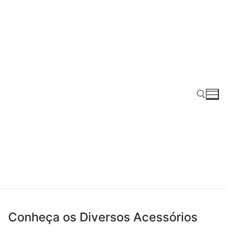
Pular
para
o
conteúdo
Pesquisar por:
Conheça os Diversos Acessórios