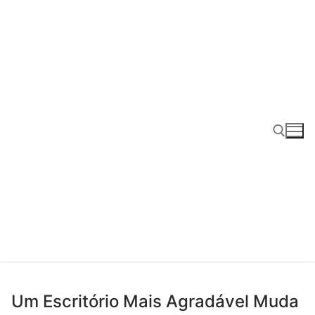
Pular
para
o
conteúdo
Pesquisar por:
Um Escritório Mais Agradável Muda