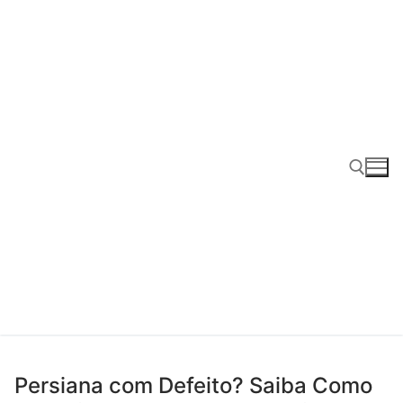
Pular
para
o
conteúdo
Pesquisar por:
Persiana com Defeito? Saiba Como