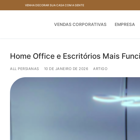
Pular
VENHA DECORAR SUA CASA COM A GENTE
para
o
VENDAS CORPORATIVAS
EMPRESA
conteúdo
Home Office e Escritórios Mais Func
ALL PERSIANAS
10 DE JANEIRO DE 2026
ARTIGO