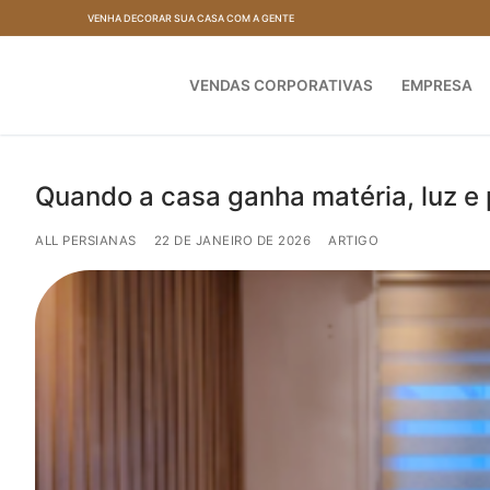
Pular
VENHA DECORAR SUA CASA COM A GENTE
para
o
VENDAS CORPORATIVAS
EMPRESA
conteúdo
Quando a casa ganha matéria, luz e
ALL PERSIANAS
22 DE JANEIRO DE 2026
ARTIGO