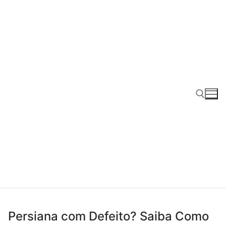
Pular
para
o
conteúdo
Pesquisar por:
Persiana com Defeito? Saiba Como