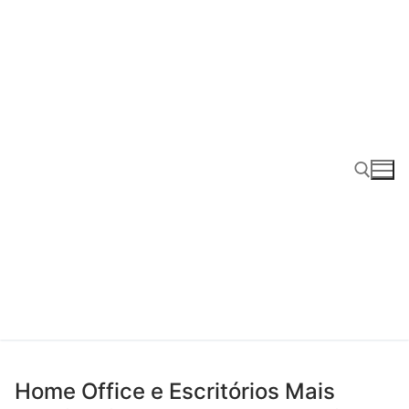
Pular
para
o
conteúdo
Pesquisar por:
Home Office e Escritórios Mais