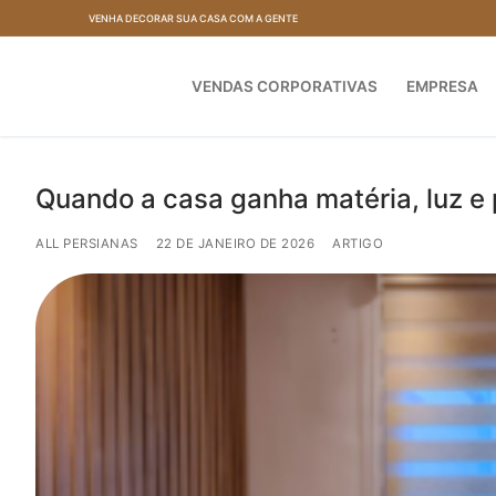
Pular
VENHA DECORAR SUA CASA COM A GENTE
para
o
VENDAS CORPORATIVAS
EMPRESA
conteúdo
Quando a casa ganha matéria, luz e
ALL PERSIANAS
22 DE JANEIRO DE 2026
ARTIGO